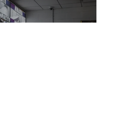
24/7/365
Επιχειρησιακό Κέντρο
Ασφάλειας
Η άμεση αντίδραση & ο
ανθρώπινος παράγοντας κάνουν
την διαφορά
PARTNERS