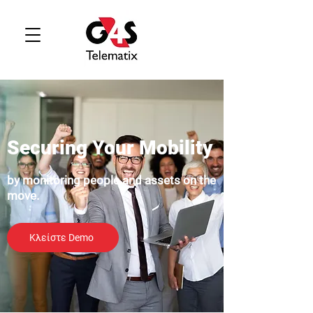
Securing Your Mobility
by monitoring people and assets on the
move.
Κλείστε Demo