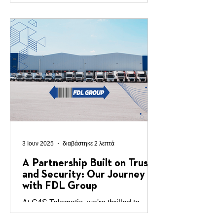
in our long-standing partnership with
Rodoula , a prominent name in the
food service industry,...
3 Ιουν 2025
διαβάστηκε 2 λεπτά
A Partnership Built on Trust
and Security: Our Journey
with FDL Group
At G4S Telematix, we're thrilled to
share the story of our long-standing