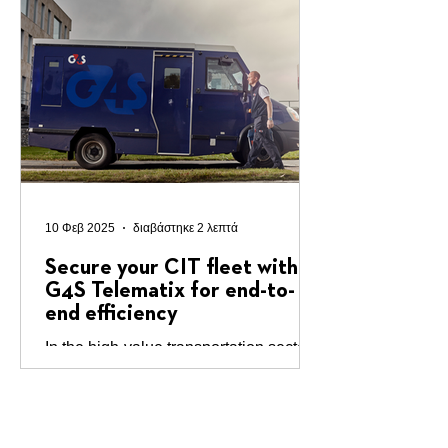
Europe. In 2023, Italy recorded
131,679 car thefts, a 7% increase from
the previous year. France followed with
70,649 thefts, marking an 18.9% rise,
while the United Kingdom reported
over 64,000 incidents, a 5% increase
from 2022. The European Car Theft
Landscape Leasing and rental
companie
10 Φεβ 2025
διαβάστηκε 2 λεπτά
Secure your CIT fleet with
G4S Telematix for end-to-
end efficiency
In the high-value transportation sector,
secure and timely delivery of valuables
is critical to ensuring customer
satisfaction....