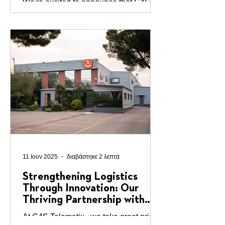
We're excited to announce that G4S
Telematix SA and Borderless Security
Concepts BV (BSC) have entered
discussions to explore a...
11 Ιουν 2025
διαβάστηκε 2 λεπτά
Strengthening Logistics
Through Innovation: Our
Thriving Partnership with
Rodoula
At G4S Telematix , we take great pride