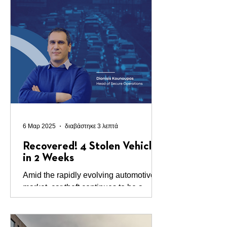
- it’s a necessity. OEMs...
6 Μαρ 2025
διαβάστηκε 3 λεπτά
Recovered! 4 Stolen Vehicles
in 2 Weeks
Amid the rapidly evolving automotive
market, car theft continues to be a
pressing concern, particularly for
leasing and rental companies. Striking
statistics reveal a worrying trend across