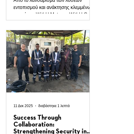
Από το λανσάρισμα των λύσεων
εντοπισμού και ανάκτησης κλεμμένων
οχημάτων WithU Moto και WithU Car
το 2020, στη G4S Telematix πετύχαμε
ένα ορόσημο στην προστασία της
περιουσίας των πελατών μας: έχουμε
εντοπίσει και ανακτήσει με επιτυχία
οχήματα συνολικής αξίας άνω των
€3.600.000.
11 Δεκ 2025
διαβάστηκε 1 λεπτά
Success Through
Collaboration:
Strengthening Security in