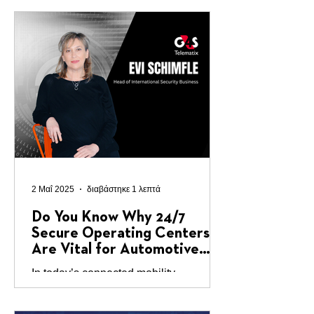
and evolving collaboration with FDL
Group. Our relationship...
2 Μαΐ 2025
διαβάστηκε 1 λεπτά
Do You Know Why 24/7
Secure Operating Centers
Are Vital for Automotive
Safety and OEM Value?
In today’s connected mobility
landscape, real-time safety and
security for drivers is no longer a luxury